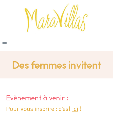
Skip
to
content
Des femmes invitent
Evènement à venir :
Pour vous inscrire : c’est
i
c
i
!